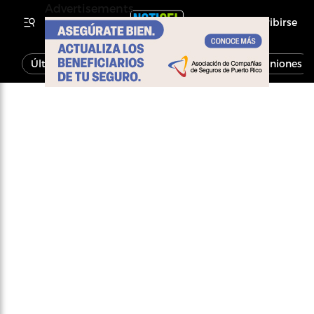
Advertisements
Inscribirse
Última Hora
Noticias
Economía
Opiniones