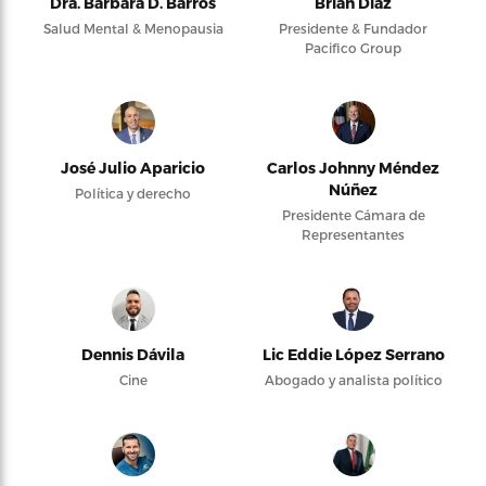
Dra. Bárbara D. Barros
Brian Díaz
Salud Mental & Menopausia
Presidente & Fundador
Pacifico Group
José Julio Aparicio
Carlos Johnny Méndez
Núñez
Política y derecho
Presidente Cámara de
Representantes
Dennis Dávila
Lic Eddie López Serrano
Cine
Abogado y analista político