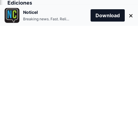
Ediciones
Noticel
×
Download
Spanish
Breaking news. Fast. Reliable.
English
Contacto
Contact Us
Términos de uso
Privacy Policy
Obtener la aplicación
Download on the
App Store