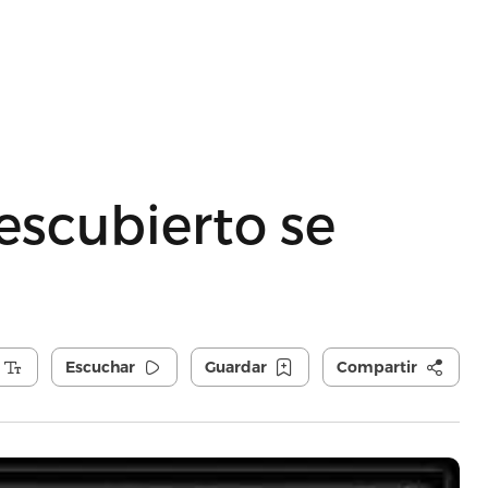
escubierto se
Escuchar
Guardar
Compartir