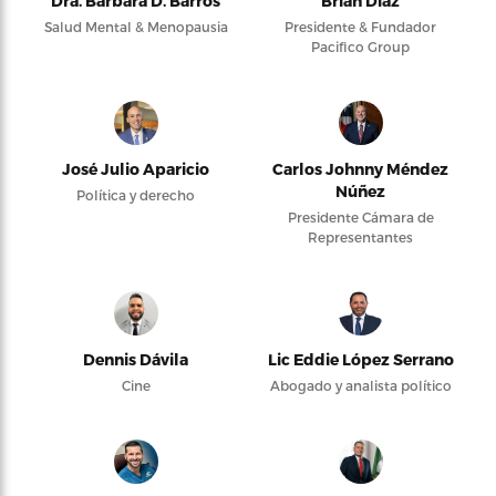
Dra. Bárbara D. Barros
Brian Díaz
Salud Mental & Menopausia
Presidente & Fundador
Pacifico Group
José Julio Aparicio
Carlos Johnny Méndez
Núñez
Política y derecho
Presidente Cámara de
Representantes
Dennis Dávila
Lic Eddie López Serrano
Cine
Abogado y analista político