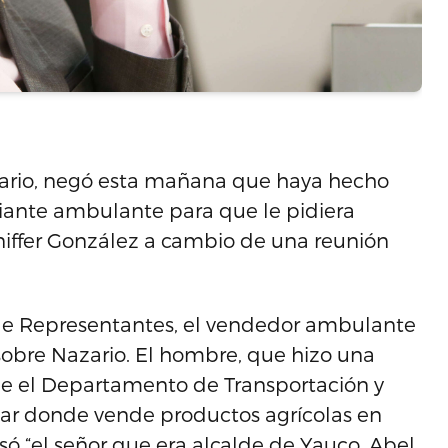
zario, negó esta mañana que haya hecho
iante ambulante para que le pidiera
niffer González a cambio de una reunión
 de Representantes, el vendedor ambulante
n sobre Nazario. El hombre, que hizo una
ue el Departamento de Transportación y
ugar donde vende productos agrícolas en
só “el señor que era alcalde de Yauco, Abel