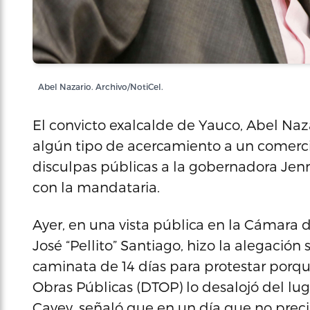
Abel Nazario. Archivo/NotiCel.
El convicto exalcalde de Yauco, Abel Na
algún tipo de acercamiento a un comerc
disculpas públicas a la gobernadora Jen
con la mandataria.
Ayer, en una vista pública en la Cámara
José “Pellito” Santiago, hizo la alegació
caminata de 14 días para protestar porq
Obras Públicas (DTOP) lo desalojó del l
Cayey, señaló que en un día que no preci