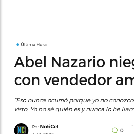
Última Hora
Abel Nazario ni
con vendedor a
“Eso nunca ocurrió porque yo no conozco a
visto. Yo no sé quién es y nunca lo he lla
NotiCel
Por
0