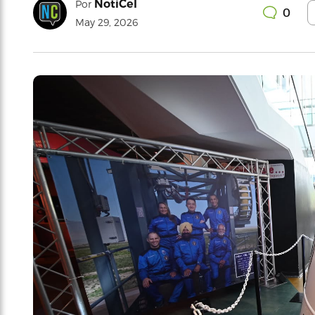
NotiCel
Por
0
May 29, 2026