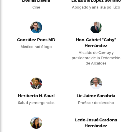
Dennis Dávila
Lic Eddie López Serrano
Cine
Abogado y analista político
González Pons MD
Hon. Gabriel “Gaby”
Hernández
Médico radiólogo
Alcalde de Camuy y
presidente de la Federación
de Alcaldes
Heriberto N. Saurí
Lic Jaime Sanabria
Salud y emergencias
Profesor de derecho
Lcdo Josué Cardona
Hernández