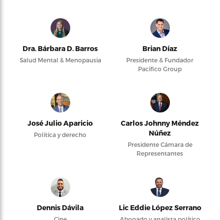
Dra. Bárbara D. Barros
Brian Díaz
Salud Mental & Menopausia
Presidente & Fundador
Pacifico Group
José Julio Aparicio
Carlos Johnny Méndez
Núñez
Política y derecho
Presidente Cámara de
Representantes
Dennis Dávila
Lic Eddie López Serrano
Cine
Abogado y analista político