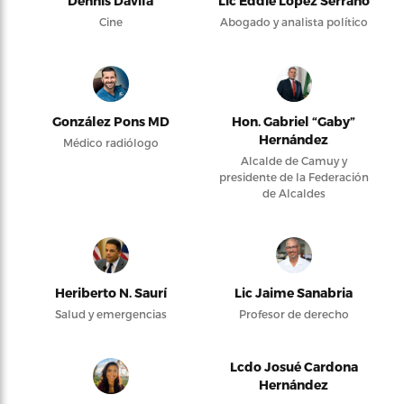
Dennis Dávila
Lic Eddie López Serrano
Cine
Abogado y analista político
González Pons MD
Hon. Gabriel “Gaby”
Hernández
Médico radiólogo
Alcalde de Camuy y
presidente de la Federación
de Alcaldes
Heriberto N. Saurí
Lic Jaime Sanabria
Salud y emergencias
Profesor de derecho
Lcdo Josué Cardona
Hernández