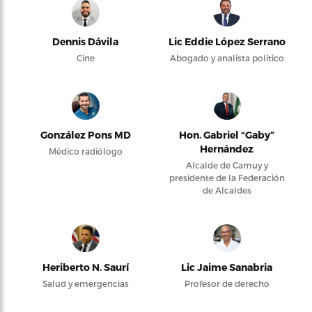
Dennis Dávila
Lic Eddie López Serrano
Cine
Abogado y analista político
González Pons MD
Hon. Gabriel “Gaby”
Hernández
Médico radiólogo
Alcalde de Camuy y
presidente de la Federación
de Alcaldes
Heriberto N. Saurí
Lic Jaime Sanabria
Salud y emergencias
Profesor de derecho