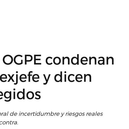
a OGPE condenan
exjefe y dicen
egidos
al de incertidumbre y riesgos reales
contra.