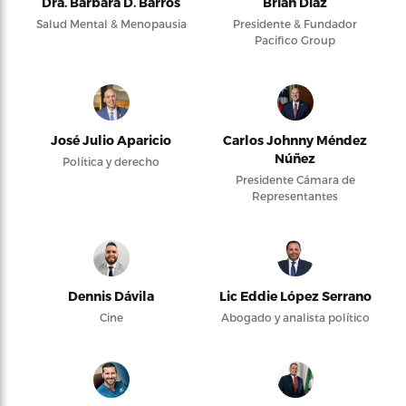
Dra. Bárbara D. Barros
Brian Díaz
Salud Mental & Menopausia
Presidente & Fundador
Pacifico Group
José Julio Aparicio
Carlos Johnny Méndez
Núñez
Política y derecho
Presidente Cámara de
Representantes
Dennis Dávila
Lic Eddie López Serrano
Cine
Abogado y analista político