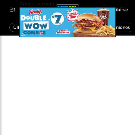
Advertisements
Inscribirse
Última Hora
Noticias
Economía
Opiniones