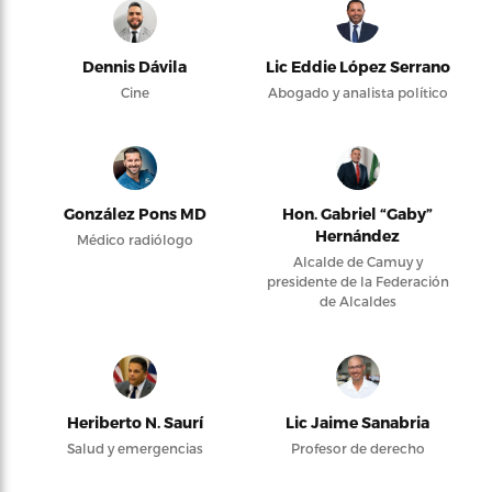
Dennis Dávila
Lic Eddie López Serrano
Cine
Abogado y analista político
González Pons MD
Hon. Gabriel “Gaby”
Hernández
Médico radiólogo
Alcalde de Camuy y
presidente de la Federación
de Alcaldes
Heriberto N. Saurí
Lic Jaime Sanabria
Salud y emergencias
Profesor de derecho