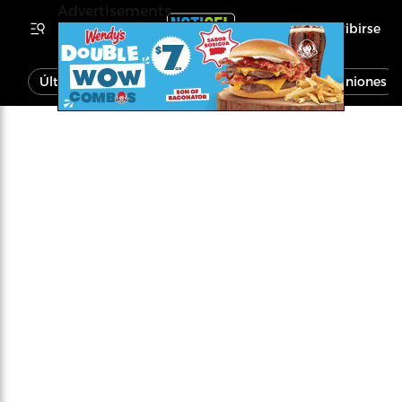
Advertisements
Inscribirse
Última Hora
Noticias
Economía
Opiniones