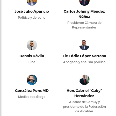
José Julio Aparicio
Carlos Johnny Méndez
Núñez
Política y derecho
Presidente Cámara de
Representantes
Dennis Dávila
Lic Eddie López Serrano
Cine
Abogado y analista político
González Pons MD
Hon. Gabriel “Gaby”
Hernández
Médico radiólogo
Alcalde de Camuy y
presidente de la Federación
de Alcaldes