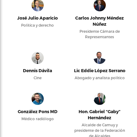
José Julio Aparicio
Carlos Johnny Méndez
Núñez
Política y derecho
Presidente Cámara de
Representantes
Dennis Dávila
Lic Eddie López Serrano
Cine
Abogado y analista político
González Pons MD
Hon. Gabriel “Gaby”
Hernández
Médico radiólogo
Alcalde de Camuy y
presidente de la Federación
de Alcaldes