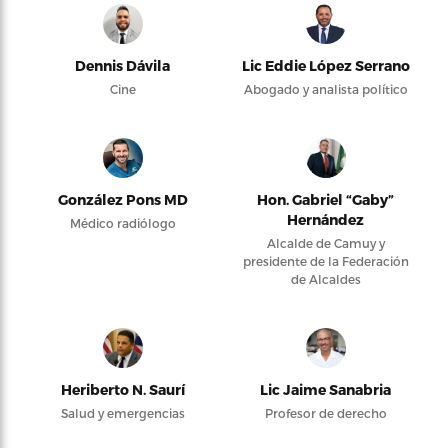
Dennis Dávila
Lic Eddie López Serrano
Cine
Abogado y analista político
González Pons MD
Hon. Gabriel “Gaby”
Hernández
Médico radiólogo
Alcalde de Camuy y
presidente de la Federación
de Alcaldes
Heriberto N. Saurí
Lic Jaime Sanabria
Salud y emergencias
Profesor de derecho