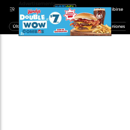
Advertisements
Inscribirse
Última Hora
Noticias
Economía
Opiniones