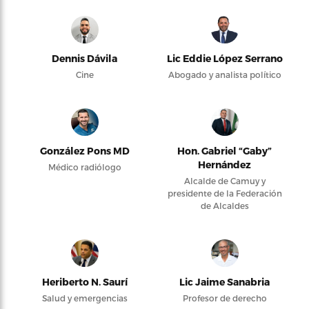
Dennis Dávila
Lic Eddie López Serrano
Cine
Abogado y analista político
González Pons MD
Hon. Gabriel “Gaby”
Hernández
Médico radiólogo
Alcalde de Camuy y
presidente de la Federación
de Alcaldes
Heriberto N. Saurí
Lic Jaime Sanabria
Salud y emergencias
Profesor de derecho