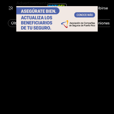
Advertisements
Inscribirse
Última Hora
Noticias
Economía
Opiniones