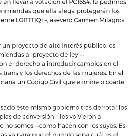
e en llevar a votación el PC1654, le pedimos
enmiendas que ella alega protegerán los
 gente LGBTTIQ+», aseveró Carmen Milagros
un proyecto de alto interés público, es
miendas al proyecto de ley —
on el derecho a introducir cambios en el
 trans y los derechos de las mujeres. En el
maría un Código Civil que elimine o coarte
 pasado este mismo gobierno tras derrotar los
pias de conversión— los volvieron a
que no somos —como hacen con los suyos. Es
s ya para que el pueblo sepa cuál es el