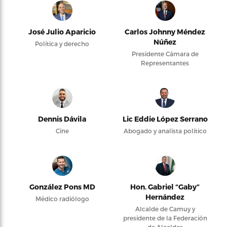
José Julio Aparicio
Carlos Johnny Méndez
Núñez
Política y derecho
Presidente Cámara de
Representantes
Dennis Dávila
Lic Eddie López Serrano
Cine
Abogado y analista político
González Pons MD
Hon. Gabriel “Gaby”
Hernández
Médico radiólogo
Alcalde de Camuy y
presidente de la Federación
de Alcaldes