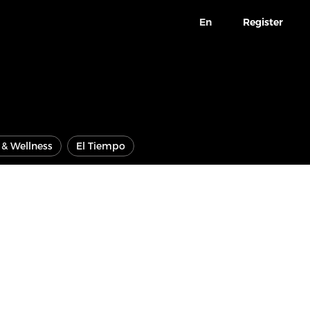
En
Register
e & Wellness
El Tiempo