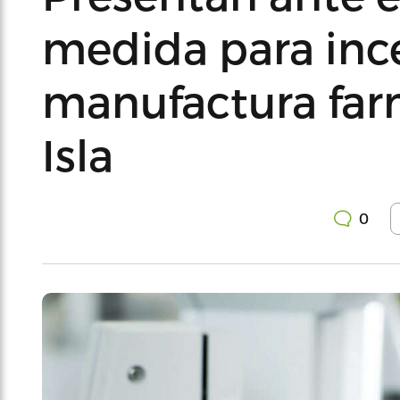
medida para ince
manufactura far
Isla
0