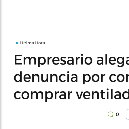
Última Hora
Empresario alega 
denuncia por co
comprar ventila
0