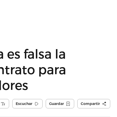
es falsa la
ntrato para
dores
Escuchar
Guardar
Compartir