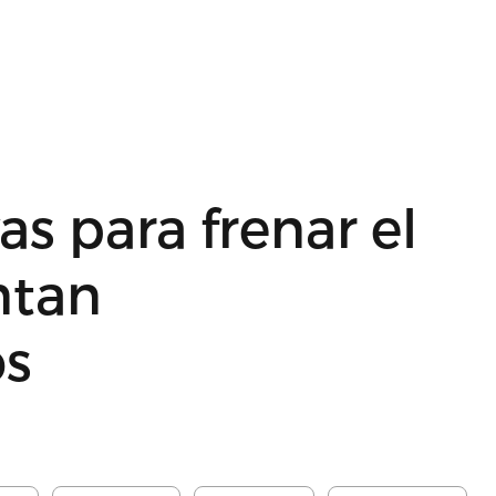
s para frenar el
ntan
os