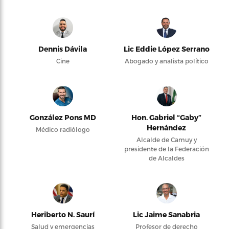
Dennis Dávila
Lic Eddie López Serrano
Cine
Abogado y analista político
González Pons MD
Hon. Gabriel “Gaby”
Hernández
Médico radiólogo
Alcalde de Camuy y
presidente de la Federación
de Alcaldes
Heriberto N. Saurí
Lic Jaime Sanabria
Salud y emergencias
Profesor de derecho