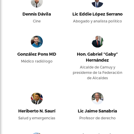
Dennis Dávila
Lic Eddie López Serrano
Cine
Abogado y analista político
González Pons MD
Hon. Gabriel “Gaby”
Hernández
Médico radiólogo
Alcalde de Camuy y
presidente de la Federación
de Alcaldes
Heriberto N. Saurí
Lic Jaime Sanabria
Salud y emergencias
Profesor de derecho