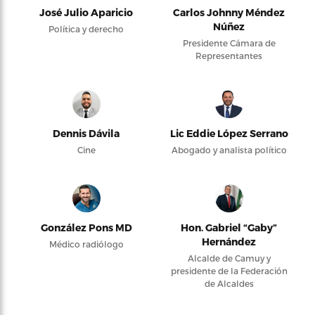
José Julio Aparicio
Carlos Johnny Méndez
Núñez
Política y derecho
Presidente Cámara de
Representantes
Dennis Dávila
Lic Eddie López Serrano
Cine
Abogado y analista político
González Pons MD
Hon. Gabriel “Gaby”
Hernández
Médico radiólogo
Alcalde de Camuy y
presidente de la Federación
de Alcaldes