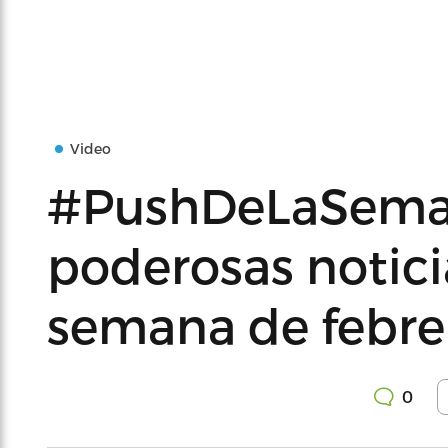
Video
#PushDeLaSeman
poderosas notici
semana de febre
0