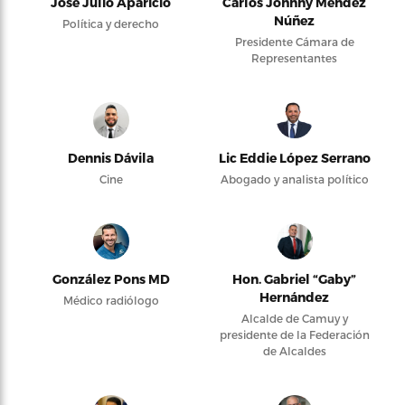
José Julio Aparicio
Carlos Johnny Méndez
Núñez
Política y derecho
Presidente Cámara de
Representantes
Dennis Dávila
Lic Eddie López Serrano
Cine
Abogado y analista político
González Pons MD
Hon. Gabriel “Gaby”
Hernández
Médico radiólogo
Alcalde de Camuy y
presidente de la Federación
de Alcaldes