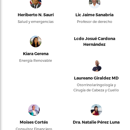
Heriberto N. Saurí
Lic Jaime Sanabria
Salud y emergencias
Profesor de derecho
Lcdo Josué Cardona
Hernández
Kiara Gerena
Energía Renovable
Laureano Giraldez MD
Otorrinolaringología y
Cirugía de Cabeza y Cuello
Moises Cortés
Dra. Natalie Pérez Luna
Consultor Financiero