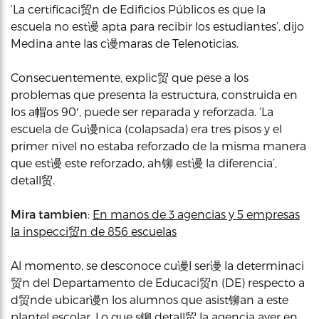
‘La certificaci贸n de Edificios Públicos es que la
escuela no est谩 apta para recibir los estudiantes’, dijo
Medina ante las c谩maras de Telenoticias.
Consecuentemente, explic贸 que pese a los
problemas que presenta la estructura, construida en
los a帽os 90′, puede ser reparada y reforzada. ‘La
escuela de Gu谩nica (colapsada) era tres pisos y el
primer nivel no estaba reforzado de la misma manera
que est谩 este reforzado, ah铆 est谩 la diferencia’,
detall贸.
Mira tambien
:
En manos de 3 agencias y 5 empresas
la inspecci贸n de 856 escuelas
Al momento, se desconoce cu谩l ser谩 la determinaci
贸n del Departamento de Educaci贸n (DE) respecto a
d贸nde ubicar谩n los alumnos que asist铆an a este
plantel escolar. Lo que s铆 detall贸 la agencia ayer en