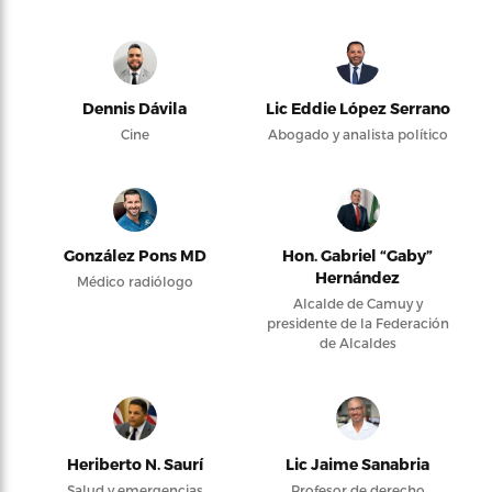
Dennis Dávila
Lic Eddie López Serrano
Cine
Abogado y analista político
González Pons MD
Hon. Gabriel “Gaby”
Hernández
Médico radiólogo
Alcalde de Camuy y
presidente de la Federación
de Alcaldes
Heriberto N. Saurí
Lic Jaime Sanabria
Salud y emergencias
Profesor de derecho