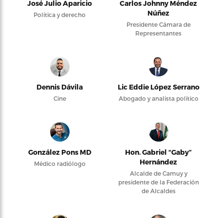
José Julio Aparicio
Carlos Johnny Méndez
Núñez
Política y derecho
Presidente Cámara de
Representantes
Dennis Dávila
Lic Eddie López Serrano
Cine
Abogado y analista político
González Pons MD
Hon. Gabriel “Gaby”
Hernández
Médico radiólogo
Alcalde de Camuy y
presidente de la Federación
de Alcaldes