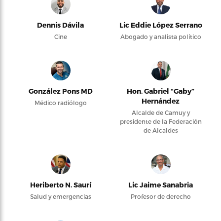
Dennis Dávila
Lic Eddie López Serrano
Cine
Abogado y analista político
González Pons MD
Hon. Gabriel “Gaby”
Hernández
Médico radiólogo
Alcalde de Camuy y
presidente de la Federación
de Alcaldes
Heriberto N. Saurí
Lic Jaime Sanabria
Salud y emergencias
Profesor de derecho