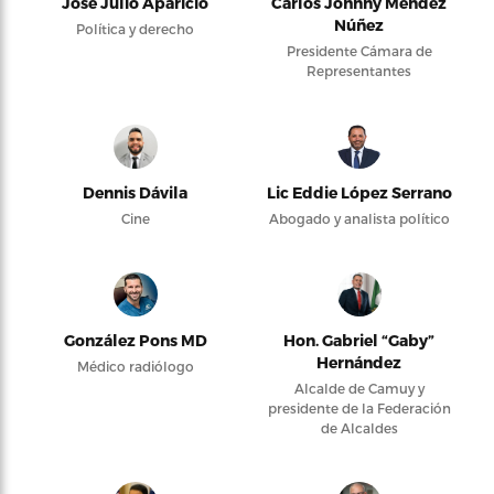
José Julio Aparicio
Carlos Johnny Méndez
Núñez
Política y derecho
Presidente Cámara de
Representantes
Dennis Dávila
Lic Eddie López Serrano
Cine
Abogado y analista político
González Pons MD
Hon. Gabriel “Gaby”
Hernández
Médico radiólogo
Alcalde de Camuy y
presidente de la Federación
de Alcaldes