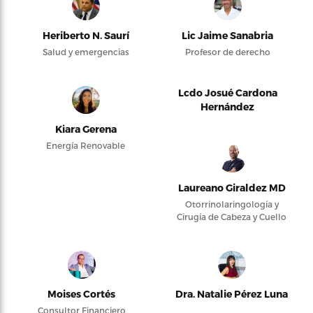
Heriberto N. Saurí
Lic Jaime Sanabria
Salud y emergencias
Profesor de derecho
Lcdo Josué Cardona
Hernández
Kiara Gerena
Energía Renovable
Laureano Giraldez MD
Otorrinolaringología y
Cirugía de Cabeza y Cuello
Moises Cortés
Dra. Natalie Pérez Luna
Consultor Financiero