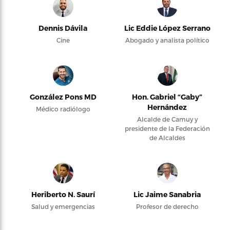
Dennis Dávila
Lic Eddie López Serrano
Cine
Abogado y analista político
González Pons MD
Hon. Gabriel “Gaby”
Hernández
Médico radiólogo
Alcalde de Camuy y
presidente de la Federación
de Alcaldes
Heriberto N. Saurí
Lic Jaime Sanabria
Salud y emergencias
Profesor de derecho