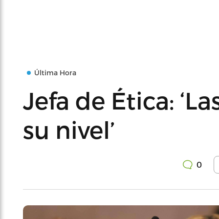
Última Hora
Jefa de Ética: ‘L
su nivel’
0