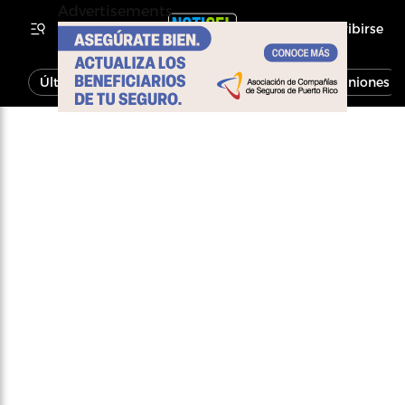
Advertisements
Inscribirse
Última Hora
Noticias
Economía
Opiniones