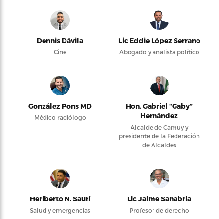
Dennis Dávila
Lic Eddie López Serrano
Cine
Abogado y analista político
González Pons MD
Hon. Gabriel “Gaby”
Hernández
Médico radiólogo
Alcalde de Camuy y
presidente de la Federación
de Alcaldes
Heriberto N. Saurí
Lic Jaime Sanabria
Salud y emergencias
Profesor de derecho