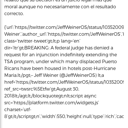
moral aunque no necesariamente con el resultado
correcto.
{‘url’:’https://twitter.com/JeffWeinerOS/status/10352009
Weiner’,’author_url’:’https://twitter.com/JeffWeinerOS’,’ht
class=’twitter-tweet’gt;lt;p lang=’en’
dir=’ltr’gt;BREAKING: A federal judge has denied a
request for an injunction indefinitely extending the
TSA program, under which many displaced Puerto
Ricans have been housed in hotels post-Hurricane
Maria.lt;/pgt;– Jeff Weiner (@JeffWeinerOS) lt;a
href=’https://twitter.com/JeffWeinerOS/status/1035200
ref_src=twsrc%5Etfw’gt;August 30,
2018lt;/agt;lt;/blockquotegt;nlt;script async
src=’https://platform.twitter.com/widgets.js’
charset=’utf-
8’gt;lt;/scriptgt;n’,’width’:550,’height’:null,’type’:’rich’,’c