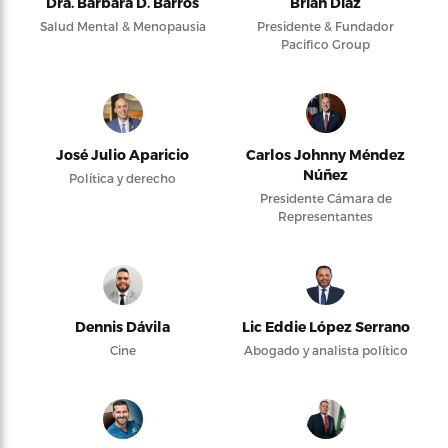
Dra. Bárbara D. Barros
Brian Díaz
Salud Mental & Menopausia
Presidente & Fundador
Pacifico Group
José Julio Aparicio
Carlos Johnny Méndez
Núñez
Política y derecho
Presidente Cámara de
Representantes
Dennis Dávila
Lic Eddie López Serrano
Cine
Abogado y analista político