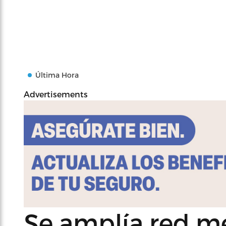
Última Hora
Advertisements
Se amplía red m