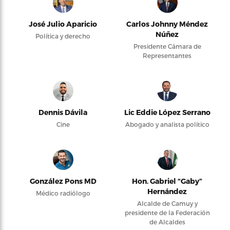
José Julio Aparicio
Carlos Johnny Méndez
Núñez
Política y derecho
Presidente Cámara de
Representantes
Dennis Dávila
Lic Eddie López Serrano
Cine
Abogado y analista político
González Pons MD
Hon. Gabriel “Gaby”
Hernández
Médico radiólogo
Alcalde de Camuy y
presidente de la Federación
de Alcaldes