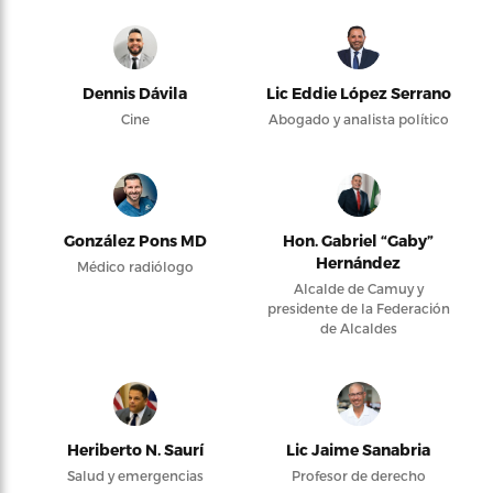
Dennis Dávila
Lic Eddie López Serrano
Cine
Abogado y analista político
González Pons MD
Hon. Gabriel “Gaby”
Hernández
Médico radiólogo
Alcalde de Camuy y
presidente de la Federación
de Alcaldes
Heriberto N. Saurí
Lic Jaime Sanabria
Salud y emergencias
Profesor de derecho