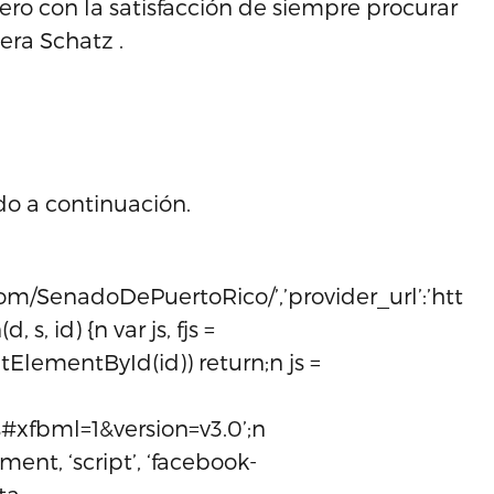
ero con la satisfacción de siempre procurar
era Schatz .
do a continuación.
om/SenadoDePuertoRico/’,’provider_url’:’https:/
, s, id) {n var js, fjs =
ElementById(id)) return;n js =
s#xfbml=1&version=v3.0’;n
ment, ‘script’, ‘facebook-