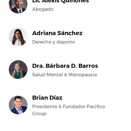
Lic Alexis Quiñones
lockquote
Abogado
Adriana Sánchez
;lt;pgt;18va
Derecho y deporte
Dra. Bárbara D. Barros
k.com/SenadoDePuertoRico/videos/996010597217049/
Salud Mental & Menopausia
Brian Díaz
Presidente & Fundador Pacifico
Group