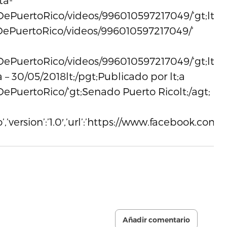
ta-
ePuertoRico/videos/996010597217049/’gt;lt;b
DePuertoRico/videos/996010597217049/’
PuertoRico/videos/996010597217049/’gt;lt;/agt
 – 30/05/2018lt;/pgt;Publicado por lt;a
PuertoRico/’gt;Senado Puerto Ricolt;/agt;
ideo’,’version’:’1.0′,’url’:’https://www.faceboo
Añadir comentario