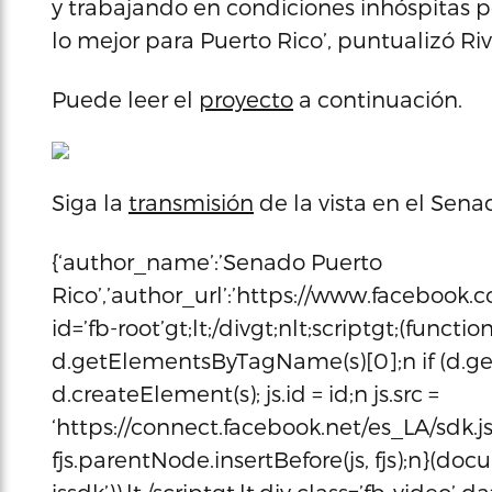
y trabajando en condiciones inhóspitas p
lo mejor para Puerto Rico’, puntualizó Riv
Puede leer el
proyecto
a continuación.
Siga la
transmisión
de la vista en el Sena
{‘author_name’:’Senado Puerto
Rico’,’author_url’:’https://www.facebook.c
id=’fb-root’gt;lt;/divgt;nlt;scriptgt;(function(d
d.getElementsByTagName(s)[0];n if (d.get
d.createElement(s); js.id = id;n js.src =
‘https://connect.facebook.net/es_LA/sdk.j
fjs.parentNode.insertBefore(js, fjs);n}(docu