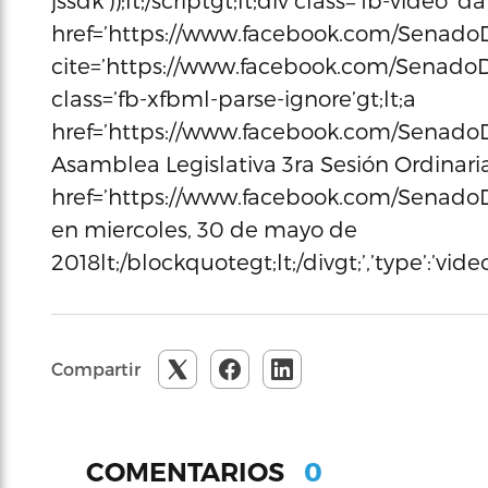
jssdk’));lt;/scriptgt;lt;div class=’fb-video’ da
href=’https://www.facebook.com/SenadoD
cite=’https://www.facebook.com/Senado
class=’fb-xfbml-parse-ignore’gt;lt;a
href=’https://www.facebook.com/SenadoDe
Asamblea Legislativa 3ra Sesión Ordinaria
href=’https://www.facebook.com/SenadoDe
en miercoles, 30 de mayo de
2018lt;/blockquotegt;lt;/divgt;’,’type’:’v
Compartir
0
COMENTARIOS