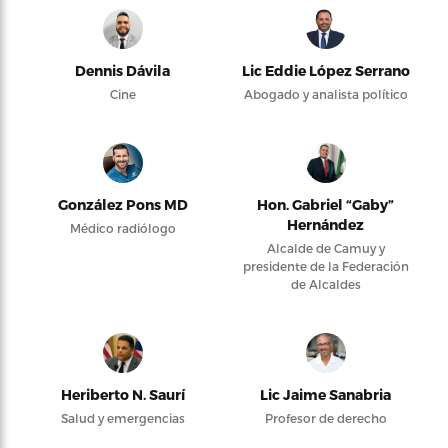
Dennis Dávila
Lic Eddie López Serrano
Cine
Abogado y analista político
González Pons MD
Hon. Gabriel “Gaby”
Hernández
Médico radiólogo
Alcalde de Camuy y
presidente de la Federación
de Alcaldes
Heriberto N. Saurí
Lic Jaime Sanabria
Salud y emergencias
Profesor de derecho