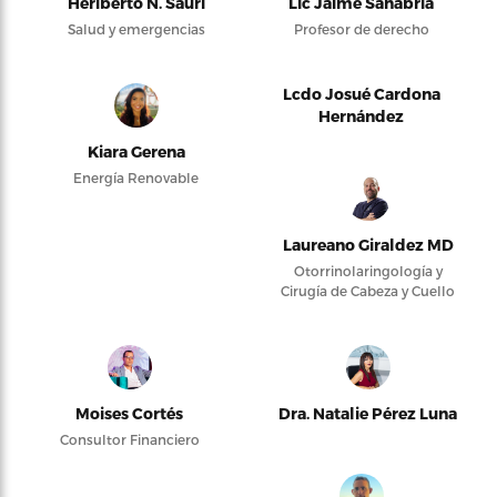
Heriberto N. Saurí
Lic Jaime Sanabria
Salud y emergencias
Profesor de derecho
Lcdo Josué Cardona
Hernández
Kiara Gerena
Energía Renovable
Laureano Giraldez MD
Otorrinolaringología y
Cirugía de Cabeza y Cuello
Moises Cortés
Dra. Natalie Pérez Luna
Consultor Financiero