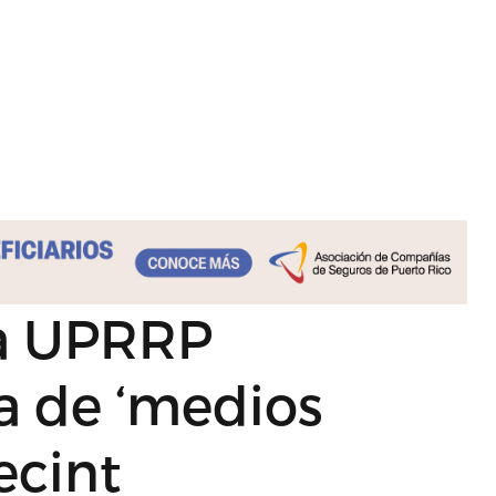
la UPRRP
a de ‘medios
ecint