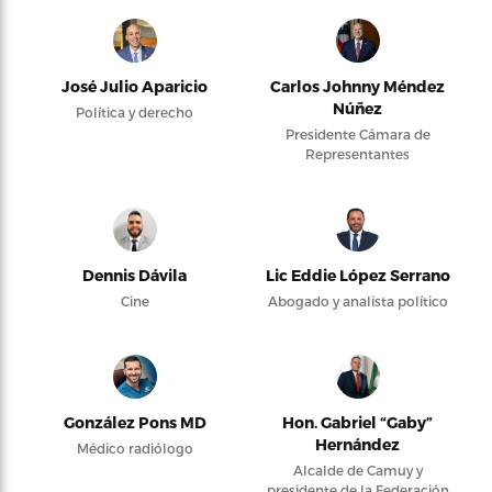
José Julio Aparicio
Carlos Johnny Méndez
Núñez
Política y derecho
Presidente Cámara de
Representantes
Dennis Dávila
Lic Eddie López Serrano
Cine
Abogado y analista político
González Pons MD
Hon. Gabriel “Gaby”
Hernández
Médico radiólogo
Alcalde de Camuy y
presidente de la Federación